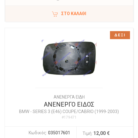
ΣΤΟ ΚΑΛΆΘΙ
ΔΕΞΙ
ΑΝΕΝΕΡΓΑ ΕΙΔΗ
ΑΝΕΝΕΡΓΟ ΕΙΔΟΣ
BMW
-
SERIES 3 (E46) COUPE/CABRIO (1999-2003)
#179471
Κωδικός:
035017601
12,00 €
Τιμή: