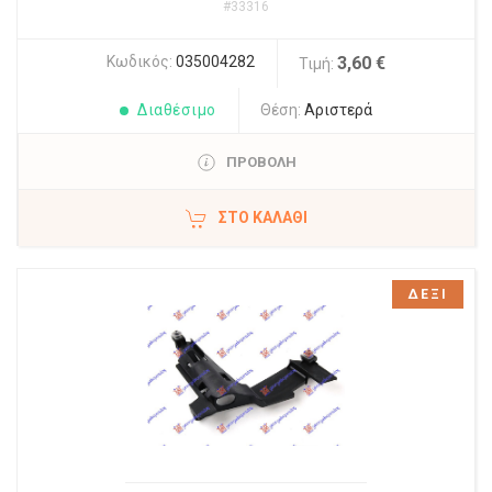
#33316
Κωδικός:
035004282
3,60 €
Τιμή:
Διαθέσιμο
Θέση:
Αριστερά
ΠΡΟΒΟΛΗ
ΣΤΟ ΚΑΛΆΘΙ
ΔΕΞΙ