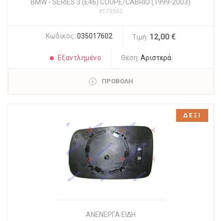
BMW
-
SERIES 3 (E46) COUPE/CABRIO (1999-2003)
#179502
Κωδικός:
035017602
12,00 €
Τιμή:
Εξαντλημένο
Θέση:
Αριστερά
ΠΡΟΒΟΛΗ
ΔΕΞΙ
ΑΝΕΝΕΡΓΑ ΕΙΔΗ