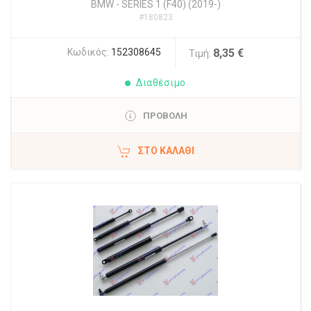
BMW
-
SERIES 1 (F40) (2019-)
#180823
Κωδικός:
152308645
8,35 €
Τιμή:
Διαθέσιμο
ΠΡΟΒΟΛΗ
ΣΤΟ ΚΑΛΆΘΙ