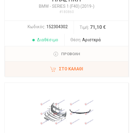
BMW
-
SERIES 1 (F40) (2019-)
#180860
Κωδικός:
152304302
71,10 €
Τιμή:
Διαθέσιμο
Θέση:
Αριστερά
ΠΡΟΒΟΛΗ
ΣΤΟ ΚΑΛΆΘΙ