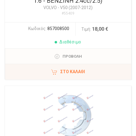
1.6 - ΒΕΝΖΙΝΗ 2.4cc/2.5)
VOLVO
-
V50 (2007-2012)
#55409
Κωδικός:
857008500
18,00 €
Τιμή:
Διαθέσιμο
ΠΡΟΒΟΛΗ
ΣΤΟ ΚΑΛΆΘΙ