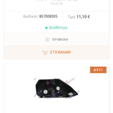
#164140
Κωδικός:
857008305
11,10 €
Τιμή:
Διαθέσιμο
ΠΡΟΒΟΛΗ
ΣΤΟ ΚΑΛΆΘΙ
ΔΕΞΙ