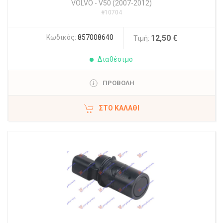
VOLVO
-
V50 (2007-2012)
#10704
Κωδικός:
857008640
12,50 €
Τιμή:
Διαθέσιμο
ΠΡΟΒΟΛΗ
ΣΤΟ ΚΑΛΆΘΙ