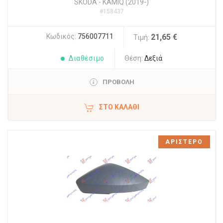
SKODA
-
KAMIQ (2019-)
#158437
Κωδικός:
756007711
21,65 €
Τιμή:
Διαθέσιμο
Θέση:
Δεξιά
ΠΡΟΒΟΛΗ
ΣΤΟ ΚΑΛΆΘΙ
ΑΡΙΣΤΕΡΟ