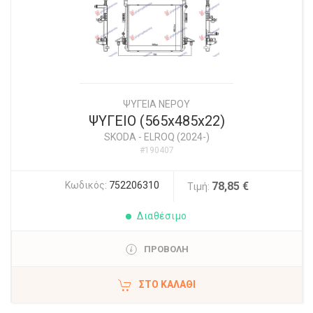
ΨΥΓΕΙΑ ΝΕΡΟΥ
ΨΥΓΕΙΟ (565x485x22)
SKODA
-
ELROQ (2024-)
#190407
Κωδικός:
752206310
78,85 €
Τιμή:
Διαθέσιμο
ΠΡΟΒΟΛΗ
ΣΤΟ ΚΑΛΆΘΙ