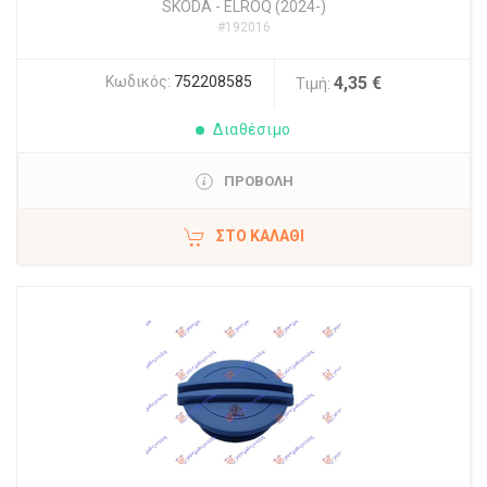
SKODA
-
ELROQ (2024-)
#192016
Κωδικός:
752208585
4,35 €
Τιμή:
Διαθέσιμο
ΠΡΟΒΟΛΗ
ΣΤΟ ΚΑΛΆΘΙ