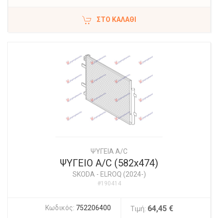
ΣΤΟ ΚΑΛΆΘΙ
ΨΥΓΕΙΑ A/C
ΨΥΓΕΙΟ A/C (582x474)
SKODA
-
ELROQ (2024-)
#190414
Κωδικός:
752206400
64,45 €
Τιμή: