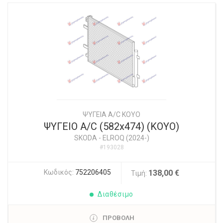
ΨΥΓΕΙΑ A/C KOYO
ΨΥΓΕΙΟ A/C (582x474) (KOYO)
SKODA
-
ELROQ (2024-)
#193028
Κωδικός:
752206405
138,00 €
Τιμή:
Διαθέσιμο
ΠΡΟΒΟΛΗ