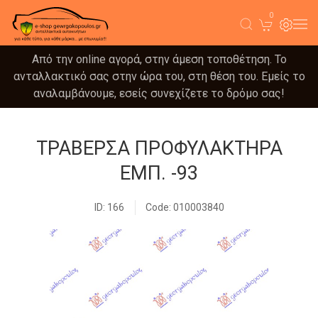
0
Από την online αγορά, στην άμεση τοποθέτηση. Το
ανταλλακτικό σας στην ώρα του, στη θέση του. Εμείς το
αναλαμβάνουμε, εσείς συνεχίζετε το δρόμο σας!
ΤΡΑΒΕΡΣΑ ΠΡΟΦΥΛΑΚΤΗΡΑ
ΕΜΠ. -93
ID: 166
Code: 010003840