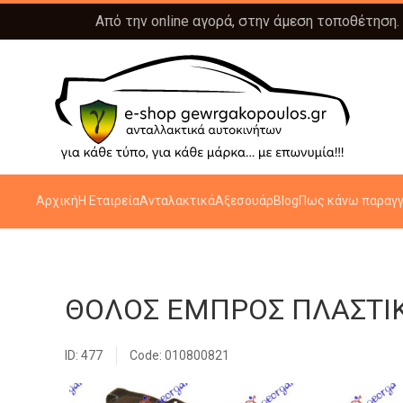
Από την online αγορά, στην άμεση τοποθέτηση.
Αρχική
Η Εταιρεία
Ανταλακτικά
Αξεσουάρ
Blog
Πως κάνω παραγγ
ΘΟΛΟΣ ΕΜΠΡΟΣ ΠΛΑΣΤΙ
ID: 477
Code: 010800821