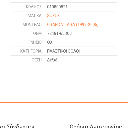
ΚΩΔΙΚΌΣ:
010800821
ΜΑΡΚΑ:
SUZUKI
ΜΟΝΤΕΛΟ:
GRAND VITARA
(1999-2005)
OEM:
72481-65D00
ΓΝΉΣΙΟ:
ΟΧΙ
ΚΑΤΗΓΟΡΊΑ:
ΠΛΑΣΤΙΚΟΙ ΘΟΛΟΙ
ΘΈΣΗ:
Δεξιά
οι Σύνδεσμοι
Ωράριο Λειτουργίας