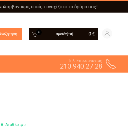
αναλαμβάνουμε, εσείς συνεχίζετε το δρόμο σας!
0
0
€
Αναζήτηση
προϊόν(τα)
Τηλ. Επικοινωνίας
210.940.27.28
Διαθέσιμο