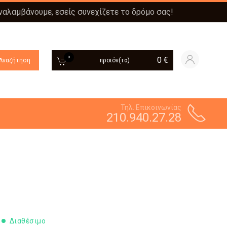
αναλαμβάνουμε, εσείς συνεχίζετε το δρόμο σας!
0
0
€
Αναζήτηση
προϊόν(τα)
Τηλ. Επικοινωνίας
210.940.27.28
Διαθέσιμο