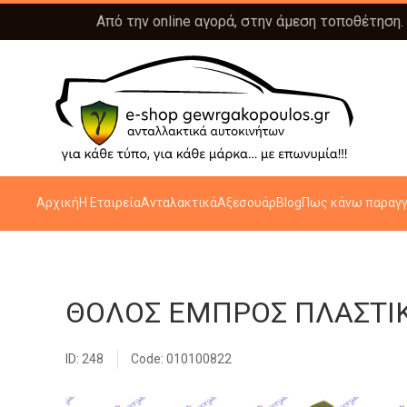
Από την online αγορά, στην άμεση τοποθέτηση.
Αρχική
Η Εταιρεία
Ανταλακτικά
Αξεσουάρ
Blog
Πως κάνω παραγγ
ΘΟΛΟΣ ΕΜΠΡΟΣ ΠΛΑΣΤΙ
ID: 248
Code: 010100822