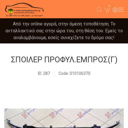
0
Από την online αγορά, στην άμεση τοποθέτηση. Το
ανταλλακτικό σας στην ώρα του, στη θέση του. Εμείς το
αναλαμβάνουμε, εσείς συνεχίζετε το δρόμο σας!
ΣΠΟΙΛΕΡ ΠΡΟΦΥΛ.ΕΜΠΡΟΣ(Γ)
ID: 287
Code: 010106370