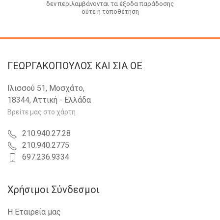
δεν περιλαμβάνονται τα έξοδα παράδοσης
ούτε η τοποθέτηση
ΓΕΩΡΓΑΚΟΠΟΥΛΟΣ KAI ΣΙΑ OE
Ιλισσού 51, Μοσχάτο,
18344, Αττική - Ελλάδα
Βρείτε μας στο χάρτη
210.940.27.28
210.940.2775
697.236.9334
Χρήσιμοι Σύνδεσμοι
Η Εταιρεία μας