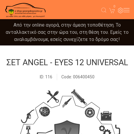
0
Από την online αγορά, στην άμεση τοποθέτηση. Το
ανταλλακτικό σας στην ώρα του, στη θέση του. Εμείς το
αναλαμβάνουμε, εσείς συνεχίζετε το δρόμο σας!
ΣΕΤ ANGEL - EYES 12 UNIVERSAL
ID: 116
Code: 006400450