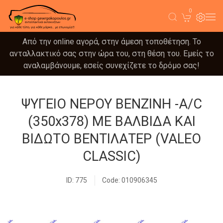
0
Από την online αγορά, στην άμεση τοποθέτηση. Το
ανταλλακτικό σας στην ώρα του, στη θέση του. Εμείς το
αναλαμβάνουμε, εσείς συνεχίζετε το δρόμο σας!
ΨΥΓΕΙΟ ΝΕΡΟΥ ΒΕΝΖΙΝΗ -A/C
(350x378) ΜΕ ΒΑΛΒΙΔΑ ΚΑΙ
ΒΙΔΩΤΟ ΒΕΝΤΙΛΑΤΕΡ (VALEO
CLASSIC)
ID: 775
Code: 010906345