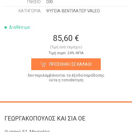
ΓΝΉΣΙΟ:
ΟΧΙ
ΚΑΤΗΓΟΡΊΑ:
ΨΥΓΕΙΑ-ΒΕΝΤΙΛΑΤΕΡ VALEO
Διαθέσιμο
85,60 €
(Τιμή ανά τεμάχιο)
Tιμή συμπ. 24% ΦΠΑ
ΠΡΟΣΘΉΚΗ ΣΕ ΚΑΛΆΘΙ
δεν περιλαμβάνονται τα έξοδα παράδοσης
ούτε η τοποθέτηση
ΓΕΩΡΓΑΚΟΠΟΥΛΟΣ KAI ΣΙΑ OE
Ιλισσού 51, Μοσχάτο,