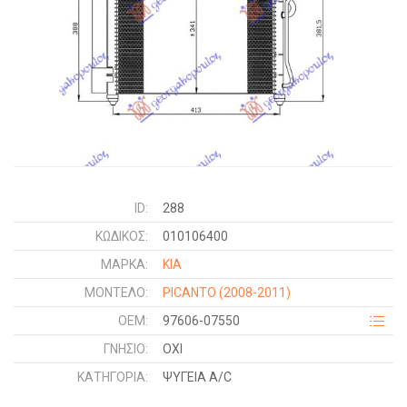
ID:
288
ΚΩΔΙΚΌΣ:
010106400
ΜΑΡΚΑ:
KIA
ΜΟΝΤΕΛΟ:
PICANTO
(2008-2011)
OEM:
97606-07550
ΓΝΉΣΙΟ:
ΟΧΙ
ΚΑΤΗΓΟΡΊΑ:
ΨΥΓΕΙΑ A/C