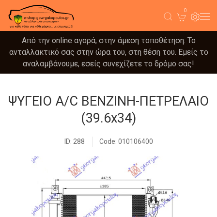
0
Από την online αγορά, στην άμεση τοποθέτηση. Το
ανταλλακτικό σας στην ώρα του, στη θέση του. Εμείς το
αναλαμβάνουμε, εσείς συνεχίζετε το δρόμο σας!
ΨΥΓΕΙΟ A/C ΒΕΝΖΙΝΗ-ΠΕΤΡΕΛΑΙΟ
(39.6x34)
ID: 288
Code: 010106400