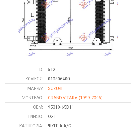
ID:
512
ΚΩΔΙΚΌΣ:
010806400
ΜΑΡΚΑ:
SUZUKI
ΜΟΝΤΕΛΟ:
GRAND VITARA
(1999-2005)
OEM:
95310-65D11
ΓΝΉΣΙΟ:
ΟΧΙ
ΚΑΤΗΓΟΡΊΑ:
ΨΥΓΕΙΑ A/C