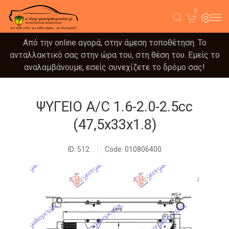
0
Από την online αγορά, στην άμεση τοποθέτηση. Το
ανταλλακτικό σας στην ώρα του, στη θέση του. Εμείς το
αναλαμβάνουμε, εσείς συνεχίζετε το δρόμο σας!
ΨΥΓΕΙΟ A/C 1.6-2.0-2.5cc
(47,5x33x1.8)
ID: 512
Code: 010806400