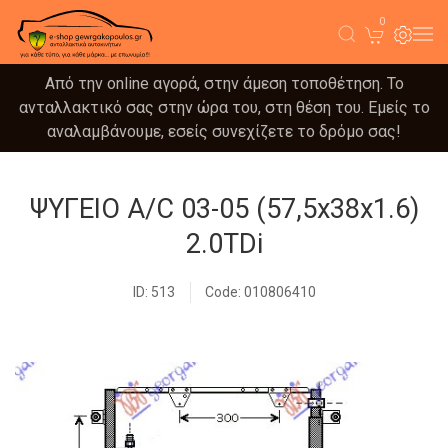
0
Από την online αγορά, στην άμεση τοποθέτηση. Το
ανταλλακτικό σας στην ώρα του, στη θέση του. Εμείς το
αναλαμβάνουμε, εσείς συνεχίζετε το δρόμο σας!
ΨΥΓΕΙΟ A/C 03-05 (57,5x38x1.6)
2.0TDi
ID: 513
Code: 010806410