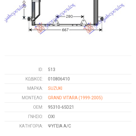
ID:
513
ΚΩΔΙΚΌΣ:
010806410
ΜΑΡΚΑ:
SUZUKI
ΜΟΝΤΕΛΟ:
GRAND VITARA
(1999-2005)
OEM:
95310-65D21
ΓΝΉΣΙΟ:
ΟΧΙ
ΚΑΤΗΓΟΡΊΑ:
ΨΥΓΕΙΑ A/C