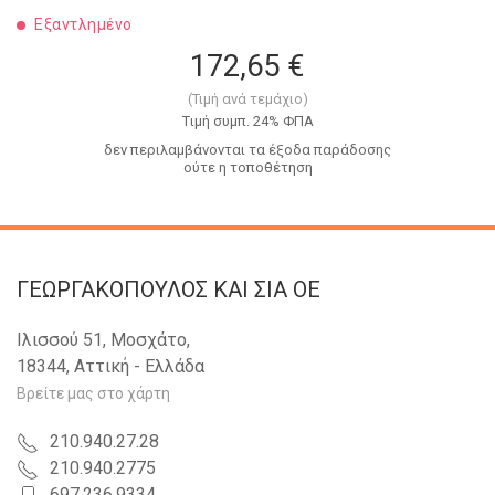
Εξαντλημένο
172,65 €
(Τιμή ανά τεμάχιο)
Tιμή συμπ. 24% ΦΠΑ
δεν περιλαμβάνονται τα έξοδα παράδοσης
ούτε η τοποθέτηση
ΓΕΩΡΓΑΚΟΠΟΥΛΟΣ KAI ΣΙΑ OE
Ιλισσού 51, Μοσχάτο,
18344, Αττική - Ελλάδα
Βρείτε μας στο χάρτη
210.940.27.28
210.940.2775
697.236.9334