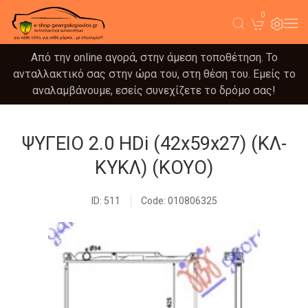
0
Από την online αγορά, στην άμεση τοποθέτηση. Το
ανταλλακτικό σας στην ώρα του, στη θέση του. Εμείς το
αναλαμβάνουμε, εσείς συνεχίζετε το δρόμο σας!
ΨΥΓΕΙΟ 2.0 HDi (42x59x27) (ΚΛ-
ΚΥΚΛ) (KOYO)
ID: 511
Code: 010806325