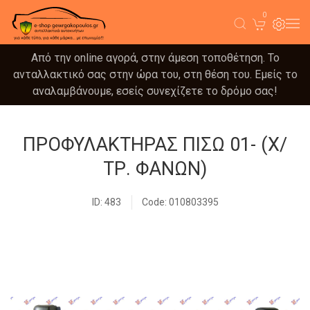
0
Από την online αγορά, στην άμεση τοποθέτηση. Το
ανταλλακτικό σας στην ώρα του, στη θέση του. Εμείς το
αναλαμβάνουμε, εσείς συνεχίζετε το δρόμο σας!
ΠΡΟΦΥΛΑΚΤΗΡΑΣ ΠΙΣΩ 01- (Χ/
ΤΡ. ΦΑΝΩΝ)
ID: 483
Code: 010803395