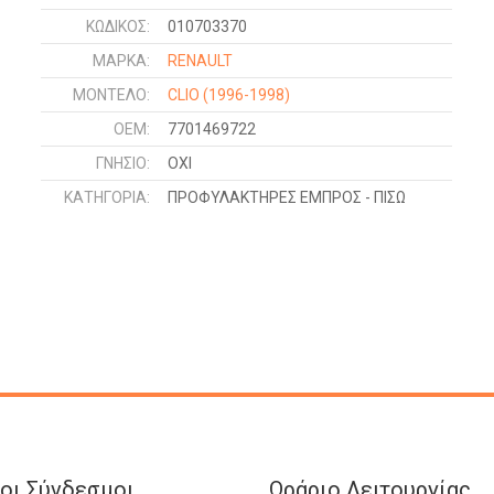
ΚΩΔΙΚΌΣ:
010703370
ΜΑΡΚΑ:
RENAULT
ΜΟΝΤΕΛΟ:
CLIO
(1996-1998)
OEM:
7701469722
ΓΝΉΣΙΟ:
ΟΧΙ
ΚΑΤΗΓΟΡΊΑ:
ΠΡΟΦΥΛΑΚΤΗΡΕΣ ΕΜΠΡΟΣ - ΠΙΣΩ
οι Σύνδεσμοι
Ωράριο Λειτουργίας