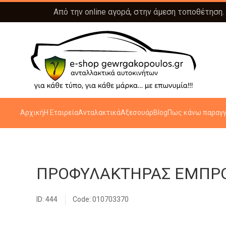
Από την online αγορά, στην άμεση τοποθέτηση.
Αρχική
Η Εταιρεία
Ανταλακτικά
Αξεσουάρ
Blog
Πως κάνω παραγγ
ΠΡΟΦΥΛΑΚΤΗΡΑΣ ΕΜΠΡ
ID: 444
Code: 010703370