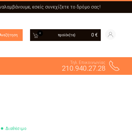
αναλαμβάνουμε, εσείς συνεχίζετε το δρόμο σας!
0
0
€
Αναζήτηση
προϊόν(τα)
Τηλ. Επικοινωνίας
210.940.27.28
Διαθέσιμο