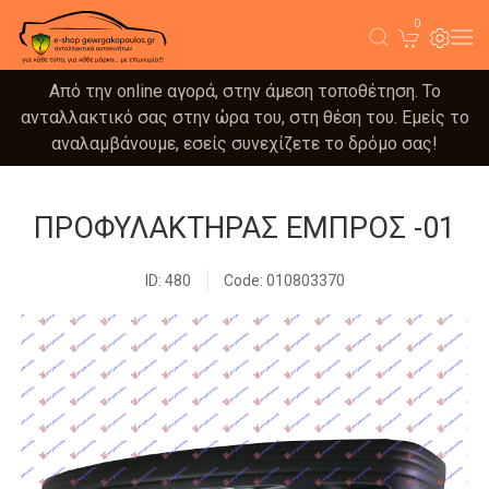
0
Από την online αγορά, στην άμεση τοποθέτηση. Το
ανταλλακτικό σας στην ώρα του, στη θέση του. Εμείς το
αναλαμβάνουμε, εσείς συνεχίζετε το δρόμο σας!
ΠΡΟΦΥΛΑΚΤΗΡΑΣ ΕΜΠΡΟΣ -01
ID: 480
Code: 010803370