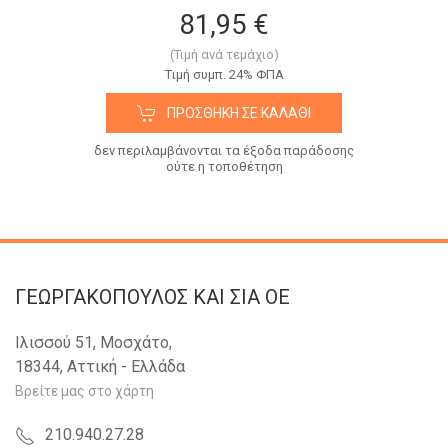
81,95 €
(Τιμή ανά τεμάχιο)
Tιμή συμπ. 24% ΦΠΑ
ΠΡΟΣΘΉΚΗ ΣΕ ΚΑΛΆΘΙ
δεν περιλαμβάνονται τα έξοδα παράδοσης
ούτε η τοποθέτηση
ΓΕΩΡΓΑΚΟΠΟΥΛΟΣ KAI ΣΙΑ OE
Ιλισσού 51, Μοσχάτο,
18344, Αττική - Ελλάδα
Βρείτε μας στο χάρτη
210.940.27.28