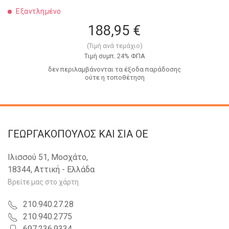
Εξαντλημένο
188,95 €
(Τιμή ανά τεμάχιο)
Tιμή συμπ. 24% ΦΠΑ
δεν περιλαμβάνονται τα έξοδα παράδοσης
ούτε η τοποθέτηση
ΓΕΩΡΓΑΚΟΠΟΥΛΟΣ KAI ΣΙΑ OE
Ιλισσού 51, Μοσχάτο,
18344, Αττική - Ελλάδα
Βρείτε μας στο χάρτη
210.940.27.28
210.940.2775
697.236.9334