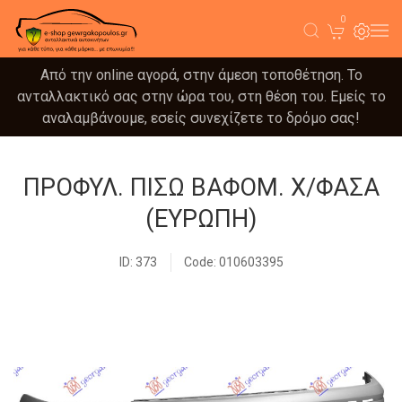
0
Από την online αγορά, στην άμεση τοποθέτηση. Το
ανταλλακτικό σας στην ώρα του, στη θέση του. Εμείς το
αναλαμβάνουμε, εσείς συνεχίζετε το δρόμο σας!
ΠΡΟΦΥΛ. ΠΙΣΩ ΒΑΦΟΜ. Χ/ΦΑΣΑ
(ΕΥΡΩΠΗ)
ID: 373
Code: 010603395