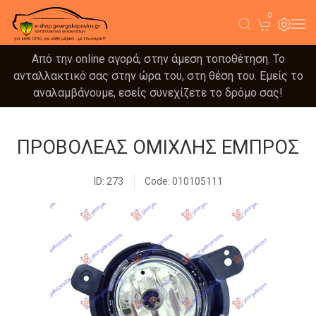
0
Από την online αγορά, στην άμεση τοποθέτηση. Το
ανταλλακτικό σας στην ώρα του, στη θέση του. Εμείς το
αναλαμβάνουμε, εσείς συνεχίζετε το δρόμο σας!
ΠΡΟΒΟΛΕΑΣ ΟΜΙΧΛΗΣ ΕΜΠΡΟΣ
ID: 273
Code: 010105111