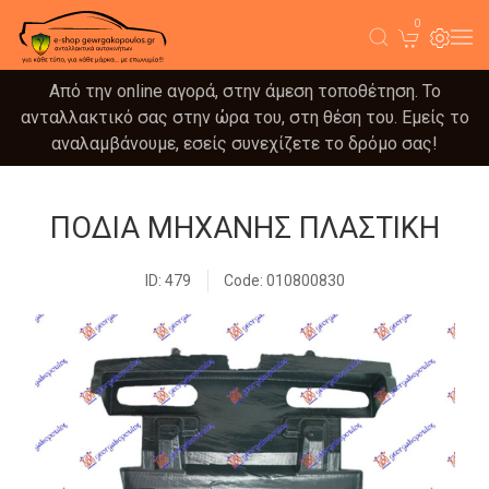
0
Από την online αγορά, στην άμεση τοποθέτηση. Το
ανταλλακτικό σας στην ώρα του, στη θέση του. Εμείς το
αναλαμβάνουμε, εσείς συνεχίζετε το δρόμο σας!
ΠΟΔΙΑ ΜΗΧΑΝΗΣ ΠΛΑΣΤΙΚΗ
ID: 479
Code: 010800830