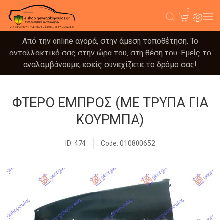
0
Από την online αγορά, στην άμεση τοποθέτηση. Το
ανταλλακτικό σας στην ώρα του, στη θέση του. Εμείς το
αναλαμβάνουμε, εσείς συνεχίζετε το δρόμο σας!
ΦΤΕΡΟ ΕΜΠΡΟΣ (ΜΕ ΤΡΥΠΑ ΓΙΑ
ΚΟΥΡΜΠΑ)
ID: 474
Code: 010800652