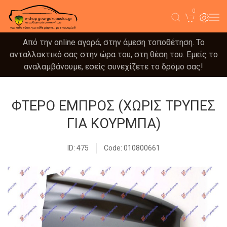
0
Από την online αγορά, στην άμεση τοποθέτηση. Το
ανταλλακτικό σας στην ώρα του, στη θέση του. Εμείς το
αναλαμβάνουμε, εσείς συνεχίζετε το δρόμο σας!
ΦΤΕΡΟ ΕΜΠΡΟΣ (ΧΩΡΙΣ ΤΡΥΠΕΣ
ΓΙΑ ΚΟΥΡΜΠΑ)
ID: 475
Code: 010800661