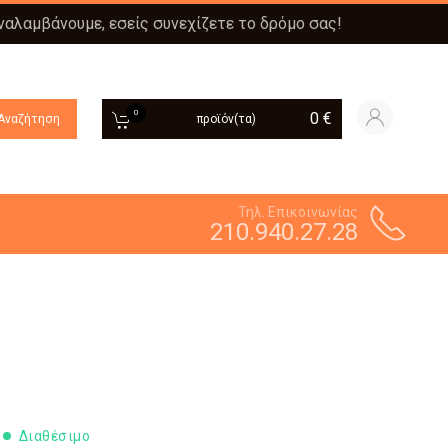
αναλαμβάνουμε, εσείς συνεχίζετε το δρόμο σας!
0
0
€
Αναζήτηση
προϊόν(τα)
Τηλ. Επικοινωνίας
210.940.27.28
Διαθέσιμο