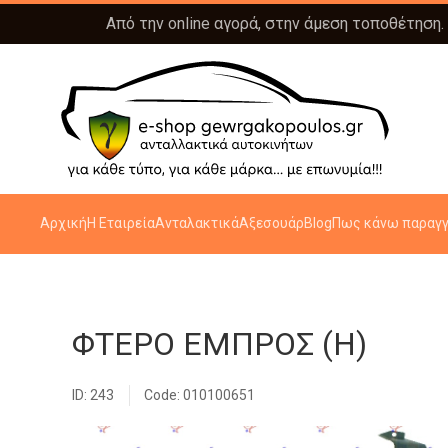
Από την online αγορά, στην άμεση τοποθέτηση.
Αρχική
Η Εταιρεία
Ανταλακτικά
Αξεσουάρ
Blog
Πως κάνω παραγγ
ΦΤΕΡΟ ΕΜΠΡΟΣ (H)
ID: 243
Code: 010100651