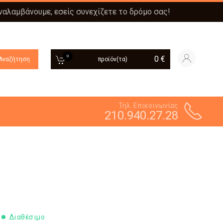
αναλαμβάνουμε, εσείς συνεχίζετε το δρόμο σας!
0
0
€
Αναζήτηση
προϊόν(τα)
Τηλ. Επικοινωνίας
210.940.27.28
Διαθέσιμο