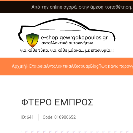
Από την online αγορά, στην άμεση τοποθέτηση.
Αρχική
Η Εταιρεία
Ανταλακτικά
Αξεσουάρ
Blog
Πως κάνω παραγγ
ΦΤΕΡΟ ΕΜΠΡΟΣ
ID: 641
Code: 010900652