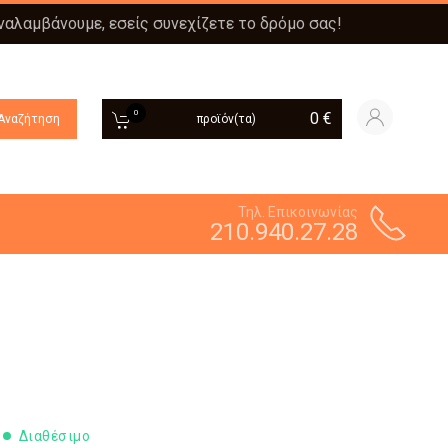
αναλαμβάνουμε, εσείς συνεχίζετε το δρόμο σας!
0
0
€
Αναζήτηση
προϊόν(τα)
Τηλ. Επικοινωνίας
210.940.27.28
Διαθέσιμο