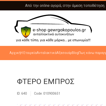
Από την online αγορά, στην άμεση τοποθέτηση.
Αρχική
Η Εταιρεία
Ανταλακτικά
Αξεσουάρ
Blog
Πως κάνω παραγγ
ΦΤΕΡΟ ΕΜΠΡΟΣ
ID: 640
Code: 010900651