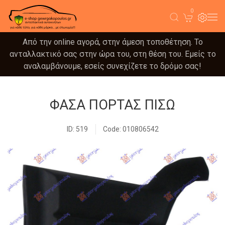
0
Από την online αγορά, στην άμεση τοποθέτηση. Το
ανταλλακτικό σας στην ώρα του, στη θέση του. Εμείς το
αναλαμβάνουμε, εσείς συνεχίζετε το δρόμο σας!
ΦΑΣΑ ΠΟΡΤΑΣ ΠΙΣΩ
ID: 519
Code: 010806542