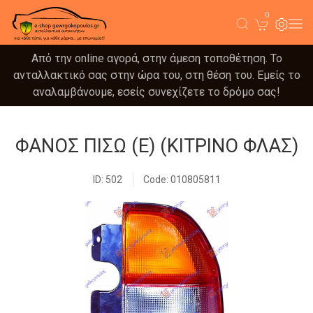
0
Από την online αγορά, στην άμεση τοποθέτηση. Το
ανταλλακτικό σας στην ώρα του, στη θέση του. Εμείς το
αναλαμβάνουμε, εσείς συνεχίζετε το δρόμο σας!
ΦΑΝΟΣ ΠΙΣΩ (Ε) (ΚΙΤΡΙΝΟ ΦΛΑΣ)
ID: 502
Code: 010805811