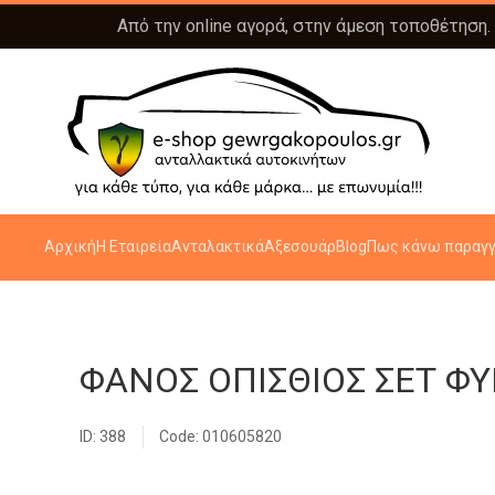
Από την online αγορά, στην άμεση τοποθέτηση.
Αρχική
Η Εταιρεία
Ανταλακτικά
Αξεσουάρ
Blog
Πως κάνω παραγγ
ΦΑΝΟΣ ΟΠΙΣΘΙΟΣ ΣΕΤ Φ
ID: 388
Code: 010605820