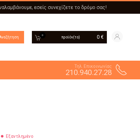
αναλαμβάνουμε, εσείς συνεχίζετε το δρόμο σας!
0
0
€
Αναζήτηση
προϊόν(τα)
Τηλ. Επικοινωνίας
210.940.27.28
Εξαντλημένο