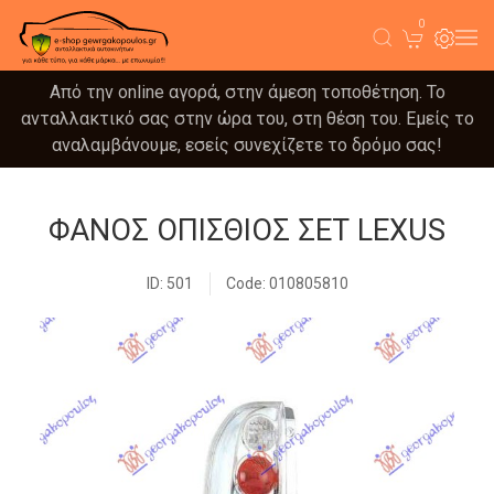
0
Από την online αγορά, στην άμεση τοποθέτηση. Το
ανταλλακτικό σας στην ώρα του, στη θέση του. Εμείς το
αναλαμβάνουμε, εσείς συνεχίζετε το δρόμο σας!
ΦΑΝΟΣ ΟΠΙΣΘΙΟΣ ΣΕΤ LEXUS
ID: 501
Code: 010805810