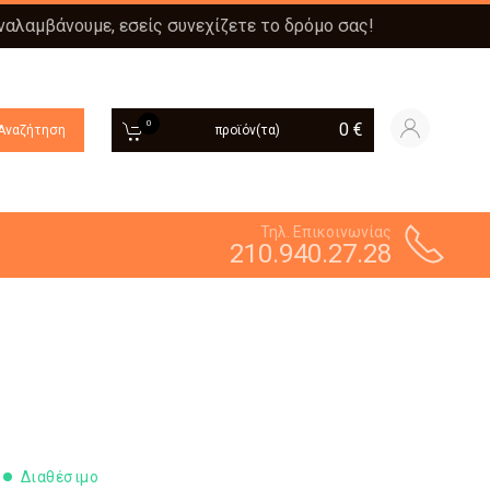
αναλαμβάνουμε, εσείς συνεχίζετε το δρόμο σας!
0
0
€
Αναζήτηση
προϊόν(τα)
Τηλ. Επικοινωνίας
210.940.27.28
Διαθέσιμο