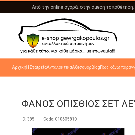
Από την online αγορά, στην άμεση τοποθέτηση.
Αρχική
Η Εταιρεία
Ανταλακτικά
Αξεσουάρ
Blog
Πως κάνω παραγγ
ΦΑΝΟΣ ΟΠΙΣΘΙΟΣ ΣΕΤ Λ
ID: 385
Code: 010605810