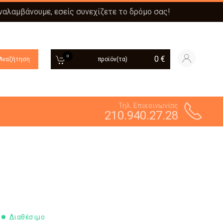
αναλαμβάνουμε, εσείς συνεχίζετε το δρόμο σας!
0
0
€
Αναζήτηση
προϊόν(τα)
Τηλ. Επικοινωνίας
210.940.27.28
Διαθέσιμο