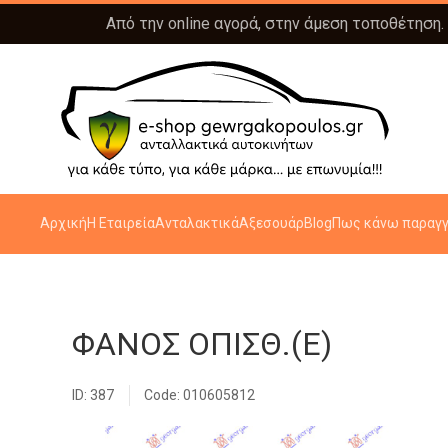
Από την online αγορά, στην άμεση τοποθέτηση.
Αρχική
Η Εταιρεία
Ανταλακτικά
Αξεσουάρ
Blog
Πως κάνω παραγγ
ΦΑΝΟΣ ΟΠΙΣΘ.(Ε)
ID: 387
Code: 010605812