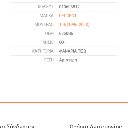
ΚΩΔΙΚΌΣ:
010605812
ΜΑΡΚΑ:
PEUGEOT
ΜΟΝΤΕΛΟ:
106
(1996-2003)
OEM:
6350G6
ΓΝΉΣΙΟ:
ΟΧΙ
ΚΑΤΗΓΟΡΊΑ:
ΦΑΝΑΡΙΑ ΠΙΣΩ
ΘΈΣΗ:
Αριστερά
οι Σύνδεσμοι
Ωράριο Λειτουργίας