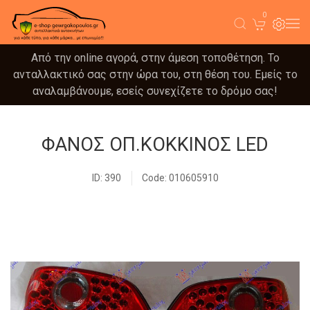
0
Από την online αγορά, στην άμεση τοποθέτηση. Το
ανταλλακτικό σας στην ώρα του, στη θέση του. Εμείς το
αναλαμβάνουμε, εσείς συνεχίζετε το δρόμο σας!
ΦΑΝΟΣ ΟΠ.ΚΟΚΚΙΝΟΣ LED
ID: 390
Code: 010605910