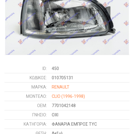
ID:
450
ΚΩΔΙΚΌΣ:
010705131
ΜΑΡΚΑ:
RENAULT
ΜΟΝΤΕΛΟ:
CLIO
(1996-1998)
OEM:
7701042148
ΓΝΉΣΙΟ:
ΟΧΙ
ΚΑΤΗΓΟΡΊΑ:
ΦΑΝΑΡΙΑ ΕΜΠΡΟΣ TYC
ΘΈΣΗ:
Δεξιά