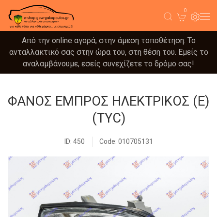
0
Από την online αγορά, στην άμεση τοποθέτηση. Το
ανταλλακτικό σας στην ώρα του, στη θέση του. Εμείς το
αναλαμβάνουμε, εσείς συνεχίζετε το δρόμο σας!
ΦΑΝΟΣ ΕΜΠΡΟΣ ΗΛΕΚΤΡΙΚΟΣ (Ε)
(TYC)
ID: 450
Code: 010705131