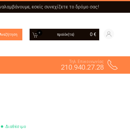
αναλαμβάνουμε, εσείς συνεχίζετε το δρόμο σας!
0
0
€
Αναζήτηση
προϊόν(τα)
Τηλ. Επικοινωνίας
210.940.27.28
Διαθέσιμο