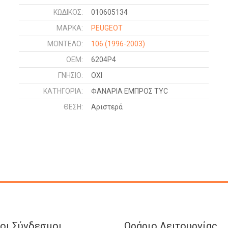
ΚΩΔΙΚΌΣ:
010605134
ΜΑΡΚΑ:
PEUGEOT
ΜΟΝΤΕΛΟ:
106
(1996-2003)
OEM:
6204P4
ΓΝΉΣΙΟ:
ΟΧΙ
ΚΑΤΗΓΟΡΊΑ:
ΦΑΝΑΡΙΑ ΕΜΠΡΟΣ TYC
ΘΈΣΗ:
Αριστερά
οι Σύνδεσμοι
Ωράριο Λειτουργίας