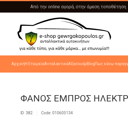
Από την online αγορά, στην άμεση τοποθέτηση.
Αρχική
Η Εταιρεία
Ανταλακτικά
Αξεσουάρ
Blog
Πως κάνω παραγγ
ΦΑΝΟΣ ΕΜΠΡΟΣ ΗΛΕΚΤΡΙΚ
ID: 382
Code: 010605134