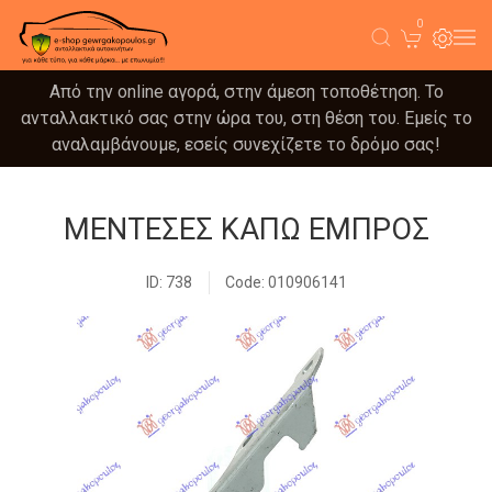
0
Από την online αγορά, στην άμεση τοποθέτηση. Το
ανταλλακτικό σας στην ώρα του, στη θέση του. Εμείς το
αναλαμβάνουμε, εσείς συνεχίζετε το δρόμο σας!
ΜΕΝΤΕΣΕΣ ΚΑΠΩ ΕΜΠΡΟΣ
ID: 738
Code: 010906141