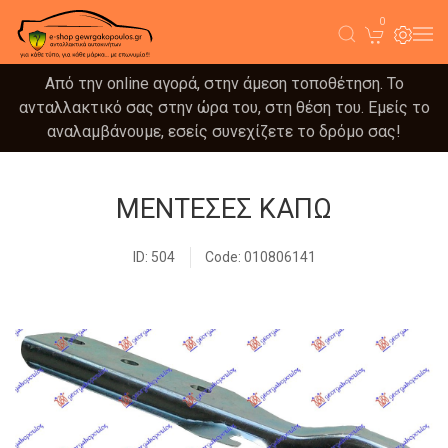
0
Από την online αγορά, στην άμεση τοποθέτηση. Το
ανταλλακτικό σας στην ώρα του, στη θέση του. Εμείς το
αναλαμβάνουμε, εσείς συνεχίζετε το δρόμο σας!
ΜΕΝΤΕΣΕΣ ΚΑΠΩ
ID: 504
Code: 010806141