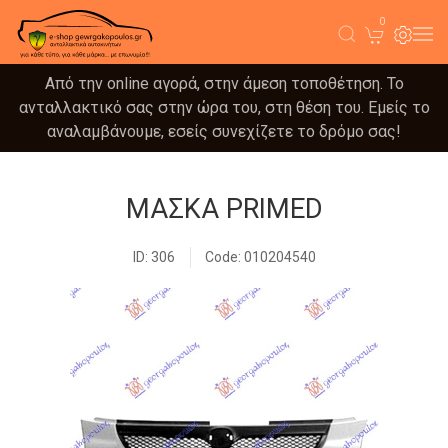
0
Από την online αγορά, στην άμεση τοποθέτηση. Το
ανταλλακτικό σας στην ώρα του, στη θέση του. Εμείς το
αναλαμβάνουμε, εσείς συνεχίζετε το δρόμο σας!
ΜΑΣΚΑ PRIMED
ID: 306
Code: 010204540