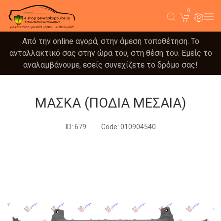
0
Από την online αγορά, στην άμεση τοποθέτηση. Το
ανταλλακτικό σας στην ώρα του, στη θέση του. Εμείς το
αναλαμβάνουμε, εσείς συνεχίζετε το δρόμο σας!
ΜΑΣΚΑ (ΠΟΔΙΑ ΜΕΣΑΙΑ)
ID: 679
Code: 010904540