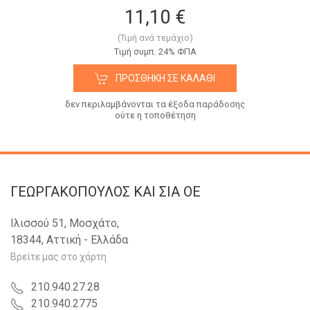
11,10 €
(Τιμή ανά τεμάχιο)
Tιμή συμπ. 24% ΦΠΑ
ΠΡΟΣΘΉΚΗ ΣΕ ΚΑΛΆΘΙ
δεν περιλαμβάνονται τα έξοδα παράδοσης
ούτε η τοποθέτηση
ΓΕΩΡΓΑΚΟΠΟΥΛΟΣ KAI ΣΙΑ OE
Ιλισσού 51, Μοσχάτο,
18344, Αττική - Ελλάδα
Βρείτε μας στο χάρτη
210.940.27.28
210.940.2775