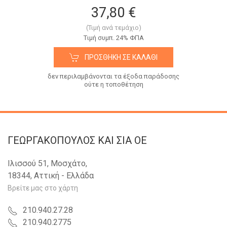
37,80 €
(Τιμή ανά τεμάχιο)
Tιμή συμπ. 24% ΦΠΑ
ΠΡΟΣΘΉΚΗ ΣΕ ΚΑΛΆΘΙ
δεν περιλαμβάνονται τα έξοδα παράδοσης
ούτε η τοποθέτηση
ΓΕΩΡΓΑΚΟΠΟΥΛΟΣ KAI ΣΙΑ OE
Ιλισσού 51, Μοσχάτο,
18344, Αττική - Ελλάδα
Βρείτε μας στο χάρτη
210.940.27.28
210.940.2775