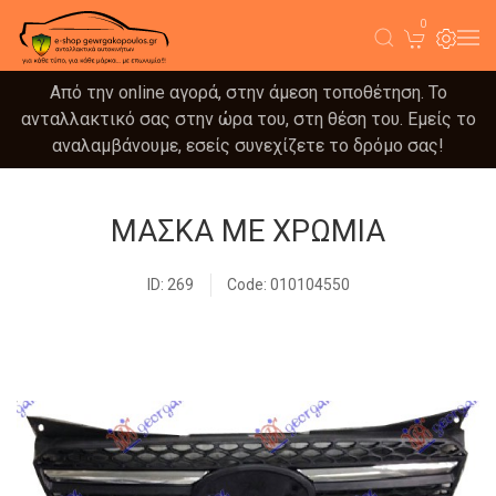
0
Από την online αγορά, στην άμεση τοποθέτηση. Το
ανταλλακτικό σας στην ώρα του, στη θέση του. Εμείς το
αναλαμβάνουμε, εσείς συνεχίζετε το δρόμο σας!
ΜΑΣΚΑ ΜΕ ΧΡΩΜΙΑ
ID: 269
Code: 010104550