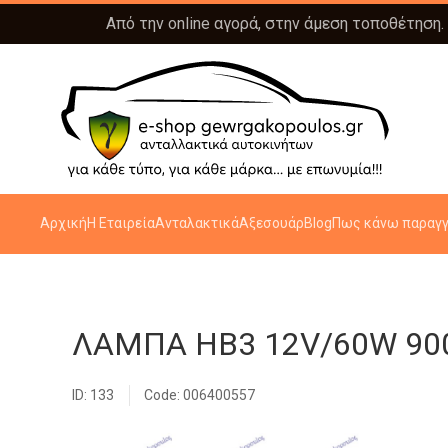
Από την online αγορά, στην άμεση τοποθέτηση.
Αρχική
Η Εταιρεία
Ανταλακτικά
Αξεσουάρ
Blog
Πως κάνω παραγγ
ΛΑΜΠΑ HB3 12V/60W 90
ID: 133
Code: 006400557