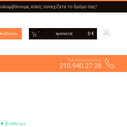
αναλαμβάνουμε, εσείς συνεχίζετε το δρόμο σας!
0
0
€
Αναζήτηση
προϊόν(τα)
Τηλ. Επικοινωνίας
210.940.27.28
Διαθέσιμο