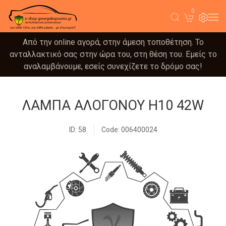
0
Από την online αγορά, στην άμεση τοποθέτηση. Το
ανταλλακτικό σας στην ώρα του, στη θέση του. Εμείς το
αναλαμβάνουμε, εσείς συνεχίζετε το δρόμο σας!
ΛΑΜΠΑ ΑΛΟΓΟΝΟΥ H10 42W
ID: 58
Code: 006400024