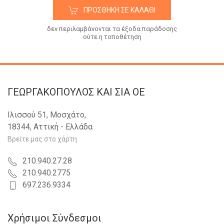
ΠΡΟΣΘΉΚΗ ΣΕ ΚΑΛΆΘΙ
δεν περιλαμβάνονται τα έξοδα παράδοσης
ούτε η τοποθέτηση
ΓΕΩΡΓΑΚΟΠΟΥΛΟΣ KAI ΣΙΑ OE
Ιλισσού 51, Μοσχάτο,
18344, Αττική - Ελλάδα
Βρείτε μας στο χάρτη
210.940.27.28
210.940.2775
697.236.9334
Χρήσιμοι Σύνδεσμοι