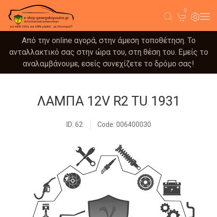
0
Από την online αγορά, στην άμεση τοποθέτηση. Το
ανταλλακτικό σας στην ώρα του, στη θέση του. Εμείς το
αναλαμβάνουμε, εσείς συνεχίζετε το δρόμο σας!
ΛΑΜΠΑ 12V R2 TU 1931
ID: 62
Code: 006400030