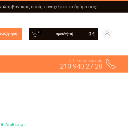
αναλαμβάνουμε, εσείς συνεχίζετε το δρόμο σας!
0
0
€
Αναζήτηση
προϊόν(τα)
Τηλ. Επικοινωνίας
210.940.27.28
Διαθέσιμο