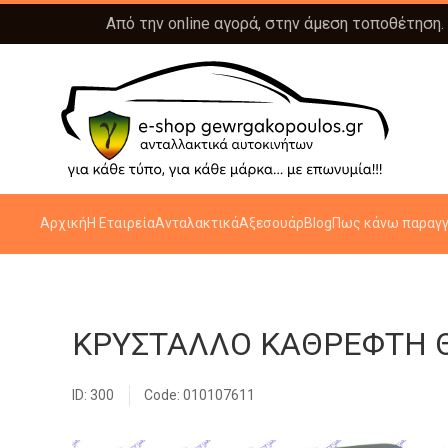
Από την online αγορά, στην άμεση τοποθέτηση.
Αρχική
Η Εταιρεία
Ανταλακτικά
Αξεσουάρ
Blog
Πως κάνω παραγγ
ΚΡΥΣΤΑΛΛΟ ΚΑΘΡΕΦΤΗ Θ
ID: 300
Code: 010107611