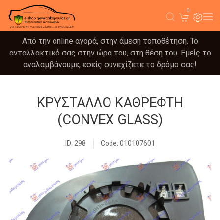
0
Από την online αγορά, στην άμεση τοποθέτηση. Το
ανταλλακτικό σας στην ώρα του, στη θέση του. Εμείς το
αναλαμβάνουμε, εσείς συνεχίζετε το δρόμο σας!
ΚΡΥΣΤΑΛΛΟ ΚΑΘΡΕΦΤΗ
(CONVEX GLASS)
ID: 298
Code: 010107601