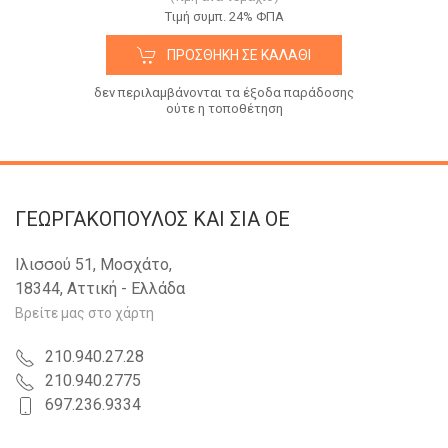
Tιμή συμπ. 24% ΦΠΑ
ΠΡΟΣΘΉΚΗ ΣΕ ΚΑΛΆΘΙ
δεν περιλαμβάνονται τα έξοδα παράδοσης
ούτε η τοποθέτηση
ΓΕΩΡΓΑΚΟΠΟΥΛΟΣ KAI ΣΙΑ OE
Ιλισσού 51, Μοσχάτο,
18344, Αττική - Ελλάδα
Βρείτε μας στο χάρτη
210.940.27.28
210.940.2775
697.236.9334