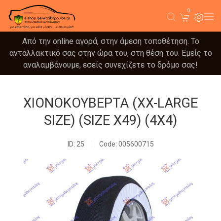
0
Από την online αγορά, στην άμεση τοποθέτηση. Το
ανταλλακτικό σας στην ώρα του, στη θέση του. Εμείς το
αναλαμβάνουμε, εσείς συνεχίζετε το δρόμο σας!
ΧΙΟΝΟΚΟΥΒΕΡΤΑ (XX-LARGE
SIZE) (SIZE X49) (4X4)
ID: 25
Code: 005600715