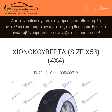
0
Από την online αγορά, στην άμεση τοποθέτηση. Το
ανταλλακτικό σας στην ώρα του, στη θέση του. Εμείς το
αναλαμβάνουμε, εσείς συνεχίζετε το δρόμο σας!
ΧΙΟΝΟΚΟΥΒΕΡΤΑ (SIZE X53)
(4X4)
ID: 29
Code: 005600719