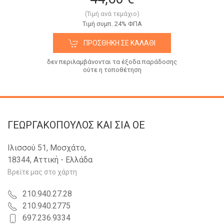
(Τιμή ανά τεμάχιο)
Tιμή συμπ. 24% ΦΠΑ
ΠΡΟΣΘΉΚΗ ΣΕ ΚΑΛΆΘΙ
δεν περιλαμβάνονται τα έξοδα παράδοσης
ούτε η τοποθέτηση
ΓΕΩΡΓΑΚΟΠΟΥΛΟΣ KAI ΣΙΑ OE
Ιλισσού 51, Μοσχάτο,
18344, Αττική - Ελλάδα
Βρείτε μας στο χάρτη
210.940.27.28
210.940.2775
697.236.9334