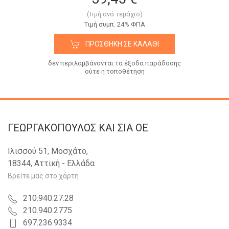
(Τιμή ανά τεμάχιο)
Tιμή συμπ. 24% ΦΠΑ
ΠΡΟΣΘΉΚΗ ΣΕ ΚΑΛΆΘΙ
δεν περιλαμβάνονται τα έξοδα παράδοσης
ούτε η τοποθέτηση
ΓΕΩΡΓΑΚΟΠΟΥΛΟΣ KAI ΣΙΑ OE
Ιλισσού 51, Μοσχάτο,
18344, Αττική - Ελλάδα
Βρείτε μας στο χάρτη
210.940.27.28
210.940.2775
697.236.9334