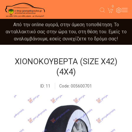
0
Από την online αγορά, στην άμεση τοποθέτηση. Το
ανταλλακτικό σας στην ώρα του, στη θέση του. Εμείς το
αναλαμβάνουμε, εσείς συνεχίζετε το δρόμο σας!
ΧΙΟΝΟΚΟΥΒΕΡΤΑ (SIZE X42)
(4X4)
ID: 11
Code: 005600701