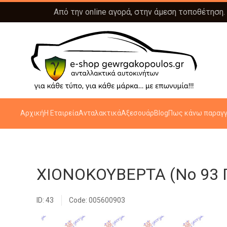
Από την online αγορά, στην άμεση τοποθέτηση.
Αρχική
Η Εταιρεία
Ανταλακτικά
Αξεσουάρ
Blog
Πως κάνω παραγγ
ΧΙΟΝΟΚΟΥΒΕΡΤΑ (No 93 Π
ID: 43
Code: 005600903