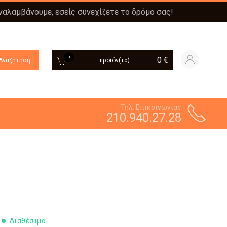
αναλαμβάνουμε, εσείς συνεχίζετε το δρόμο σας!
0
0
€
Αναζήτηση
προϊόν(τα)
Τηλ. Επικοινωνίας
210.940.27.28
Διαθέσιμο