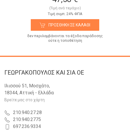
(Τιμή ανά τεμάχιο)
Tιμή συμπ. 24% ΦΠΑ
ΠΡΟΣΘΉΚΗ ΣΕ ΚΑΛΆΘΙ
δεν περιλαμβάνονται τα έξοδα παράδοσης
ούτε η τοποθέτηση
ΓΕΩΡΓΑΚΟΠΟΥΛΟΣ KAI ΣΙΑ OE
Ιλισσού 51, Μοσχάτο,
18344, Αττική - Ελλάδα
Βρείτε μας στο χάρτη
210.940.27.28
210.940.2775
697.236.9334