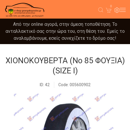
0
Από την online αγορά, στην άμεση τοποθέτηση. Το
ανταλλακτικό σας στην ώρα του, στη θέση του. Εμείς το
αναλαμβάνουμε, εσείς συνεχίζετε το δρόμο σας!
ΧΙΟΝΟΚΟΥΒΕΡΤΑ (No 85 ΦΟΥΞΙΑ)
(SIZE I)
ID: 42
Code: 005600902